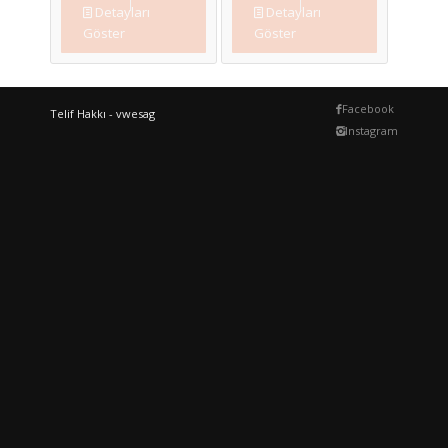
Detayları
Detayları
Göster
Göster
Facebook
Telif Hakkı - vwesag
Instagram
5F0805903A
03L103483C