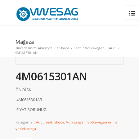
Mağaza
Buradasınız:
Anasayfa
/
/
Skoda
/
Seat
/
Volkswagen
/
Audi
/
4M0615301AN
4M0615301AN
ÖN DİSK
4M0615301AB
FİYAT SORUNUZ…
Kategoriler:
Audi
,
Seat
,
Skoda
,
Volkswagen
,
Volkswagen orjinal
yedek parça