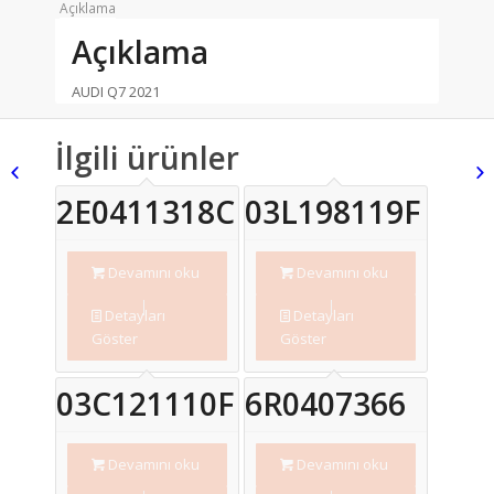
Açıklama
Açıklama
AUDI Q7 2021
İlgili ürünler
2E0411318C
03L198119F
Devamını oku
Devamını oku
Detayları
Detayları
Göster
Göster
03C121110F
6R0407366
Devamını oku
Devamını oku