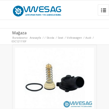
Mağaza
Buradasınız:
Anasayfa
/
/
Skoda
/
Seat
/
Volkswagen
/
Audi
/
03C121110F