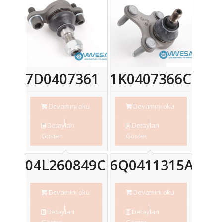
7D0407361
1K0407366C
Devamını oku
Devamını oku
Detayları
Detayları
Göster
Göster
04L260849C
6Q0411315A
Devamını oku
Devamını oku
Detayları
Detayları
Göster
Göster