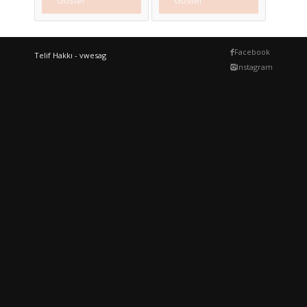
Facebook
Telif Hakkı - vwesag
Instagram
1J6955435
03C121110A